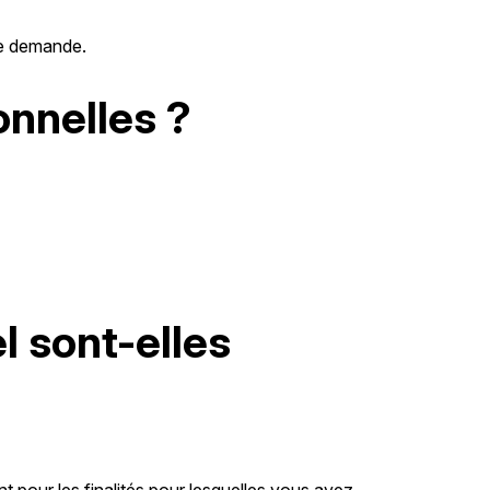
tre demande.
nnelles ?
 sont-elles
t pour les finalités pour lesquelles vous avez