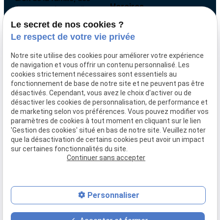
Horaires
étrangers, du travail,
immobilier et
Le secret de nos cookies ?
09:30 - 19:30
international privé.
Le respect de votre vie privée
Lundi - Vendredi
Notre site utilise des cookies pour améliorer votre expérience
de navigation et vous offrir un contenu personnalisé. Les
cookies strictement nécessaires sont essentiels au
fonctionnement de base de notre site et ne peuvent pas être
désactivés. Cependant, vous avez le choix d'activer ou de
Accueil
désactiver les cookies de personnalisation, de performance et
Le cabinet
de marketing selon vos préférences. Vous pouvez modifier vos
paramètres de cookies à tout moment en cliquant sur le lien
Compétences
'Gestion des cookies' situé en bas de notre site. Veuillez noter
Actualités
que la désactivation de certains cookies peut avoir un impact
Contact
sur certaines fonctionnalités du site.
Continuer sans accepter
Mentions légales
Politique de confidentialité
Plan du site
Gestion des cookies
Personnaliser
place
contact_page
phone