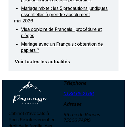
Mariage mixte : les 5 précautions juridiques
essentielles à prendre absolument
mai 2026
Visa conjoint de Français : procédure et
pièges
Mariage avec un Français : obtention de
papiers ?
Voir toutes les actualités
Téléphone
01 86 65 21 66
Adresse
Cabinet d’avocats à
96 rue de Rennes
Paris 6e intervenant en
75006 PARIS
droit de la famille, des