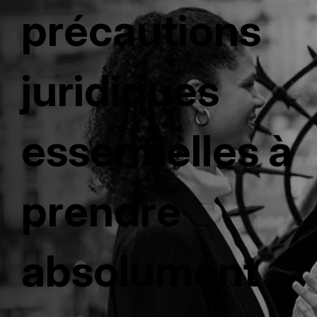
précautions
juridiques
essentielles à
prendre
absolument