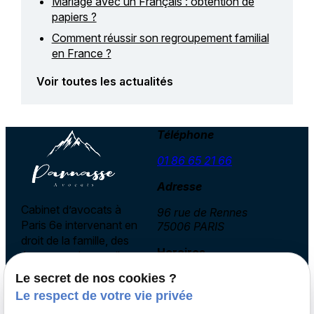
Mariage avec un Français : obtention de
papiers ?
Comment réussir son regroupement familial
en France ?
Voir toutes les actualités
Téléphone
01 86 65 21 66
Adresse
Cabinet d’avocats à
96 rue de Rennes
Paris 6e intervenant en
75006 PARIS
droit de la famille, des
Horaires
étrangers, du travail,
immobilier et
Le secret de nos cookies ?
09:30 - 19:30
international privé.
Le respect de votre vie privée
Lundi - Vendredi